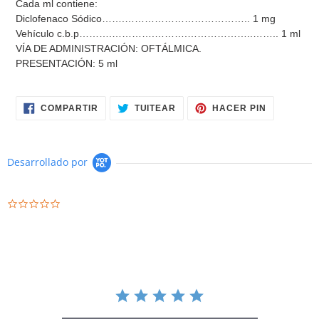
Cada ml contiene:
Diclofenaco Sódico…….……………………………….. 1 mg
Vehículo c.b.p……….………….……….………………..…….. 1 ml
VÍA DE ADMINISTRACIÓN: OFTÁLMICA.
PRESENTACIÓN: 5 ml
COMPARTIR
TUITEAR
PINEAR
COMPARTIR
TUITEAR
HACER PIN
EN
EN
EN
FACEBOOK
TWITTER
PINTERES
Desarrollado por
0.0
star
rating