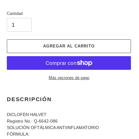
Cantidad
AGREGAR AL CARRITO
Más opciones de pago
Agregando
el
DESCRIPCIÓN
producto
a
DICLOFEN HALVET
tu
Registro No.: Q-6642-086
carrito
SOLUCIÓN OFTÁLMICA ANTIINFLAMATORIO
de
FÓRMULA:
compra