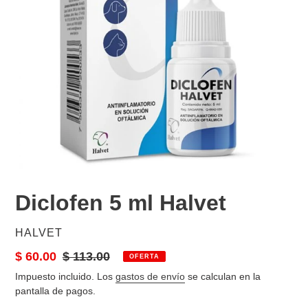
Diclofen 5 ml Halvet
PROVEEDOR
HALVET
Precio
$ 60.00
Precio
$ 113.00
OFERTA
de
habitual
Impuesto incluido. Los
gastos de envío
se calculan en la
venta
pantalla de pagos.