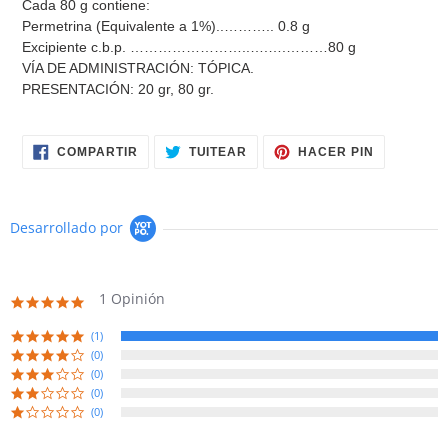
Cada 80 g contiene:
Permetrina (Equivalente a 1%)..……….. 0.8 g
Excipiente c.b.p. ……………………..….….………80 g
VÍA DE ADMINISTRACIÓN: TÓPICA.
PRESENTACIÓN: 20 gr, 80 gr.
COMPARTIR
TUITEAR
PINEAR
COMPARTIR
TUITEAR
HACER PIN
EN
EN
EN
FACEBOOK
TWITTER
PINTERES
Desarrollado por
1 Opinión
5.0
star
rating
(1)
(0)
(0)
(0)
(0)