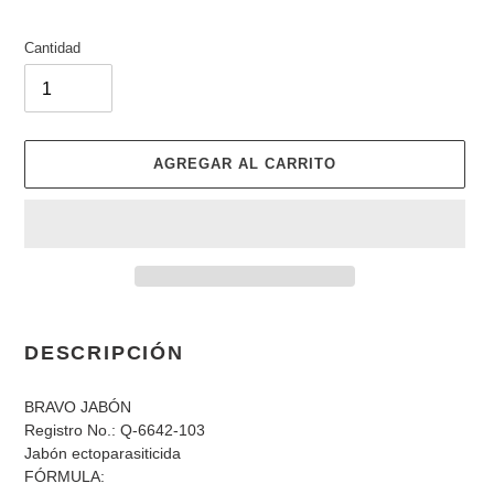
Cantidad
AGREGAR AL CARRITO
Agregando
el
DESCRIPCIÓN
producto
a
BRAVO JABÓN
tu
Registro No.: Q-6642-103
carrito
Jabón ectoparasiticida
de
FÓRMULA:
compra