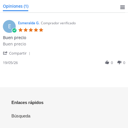
Opiniones
(1)
Esmeralda G.
Comprador verificado
E
5.0
star
Buen precio
rating
Review
review
Buen precio
by
stating
'
Esmeralda
Buen
Compartir
Share
G.
precio
Review
19/05/26
0
0
on
by
19
Esmeralda
May
G.
2026
on
19
May
2026
Enlaces rápidos
Búsqueda