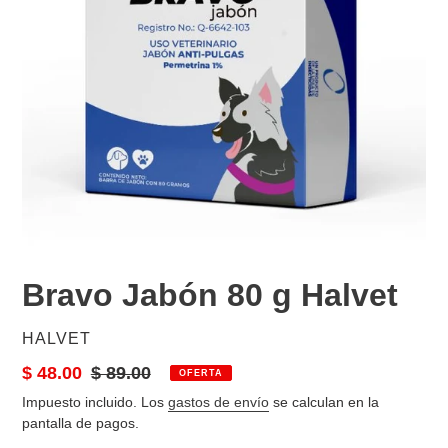
Bravo Jabón 80 g Halvet
PROVEEDOR
HALVET
Precio
$ 48.00
Precio
$ 89.00
OFERTA
de
habitual
Impuesto incluido. Los
gastos de envío
se calculan en la
venta
pantalla de pagos.