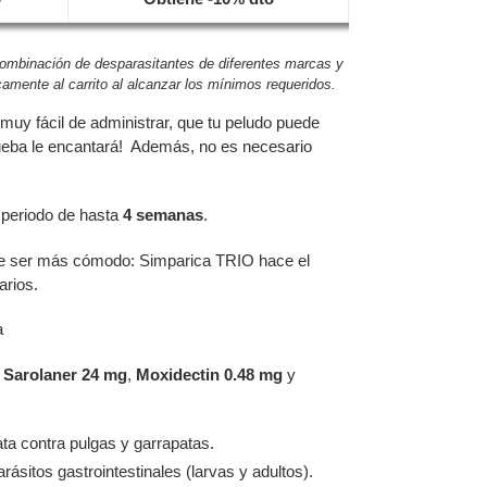
combinación de desparasitantes de diferentes marcas y
amente al carrito al alcanzar los mínimos requeridos.
muy fácil de administrar, que tu peludo puede
rueba le encantará! Además, no es necesario
 periodo de hasta
4 semanas
.
de ser más cómodo: Simparica TRIO hace el
arios.
a
e
Sarolaner 24 mg
,
Moxidectin 0.48 mg
y
ta contra pulgas y garrapatas.
arásitos gastrointestinales (larvas y adultos).