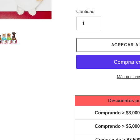
Cantidad
AGREGAR A
Más opcione
Agregando
el
Descuentos po
producto
a
Comprando > $3,000
tu
carrito
Comprando > $5,000
de
compra
Comprando > $7,50