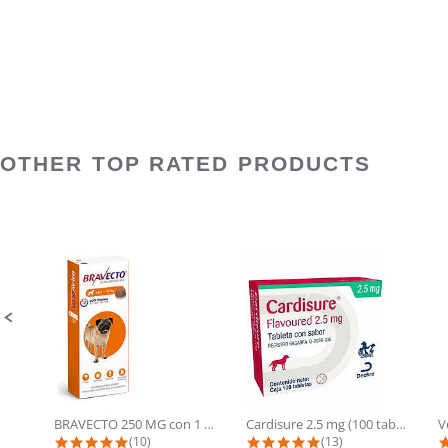
OTHER TOP RATED PRODUCTS
Slideshow
Slide
controls
BRAVECTO 250 MG con 1 tableta (4.5...
Cardisure 2.5 mg (100 tabletas)
5.0 star rating
4.9 star rating
(10)
(13)