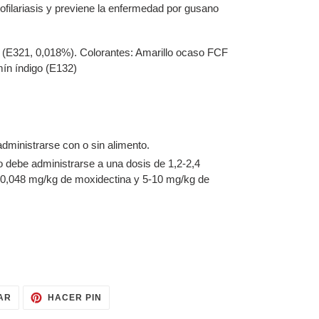
rofilariasis y previene la enfermedad por gusano
no (E321, 0,018%). Colorantes: Amarillo ocaso FCF
mín índigo (E132)
ministrarse con o sin alimento.
 debe administrarse a una dosis de 1,2-2,4
-0,048 mg/kg de moxidectina y 5-10 mg/kg de
TUITEAR
PINEAR
AR
HACER PIN
EN
EN
TWITTER
PINTEREST