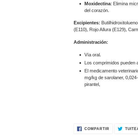
Moxidectina
: Elimina mic
del corazón.
Excipientes:
Butilhidroxitolue
(E110), Rojo Allura (E129), Car
Administración:
Vía oral.
Los comprimidos pueden ad
El medicamento veterinario
mg/kg de sarolaner, 0,024
pirantel,
COMPARTIR
COMPARTIR
TUITE
EN
FACEBOOK