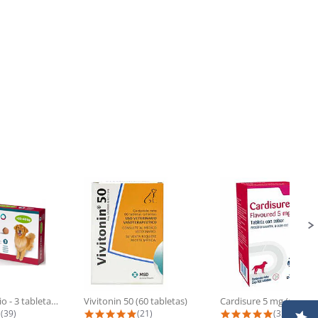
Simparica Trio - 3 tabletas (20 a...
Vivitonin 50 (60 tabletas)
4.9 star rating
5.0 star rating
5.0 star r
(39)
(21)
(32)