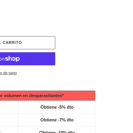
L CARRITO
s de pago
r volumen en desparasitantes*
Obtiene -5% dto
Obtiene -7% dto
0
Obtiene -10% dto