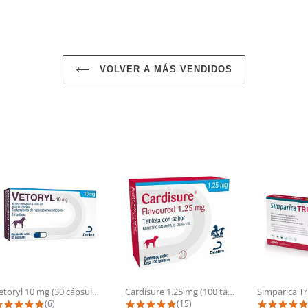
VOLVER A MÁS VENDIDOS
Vetoryl 10 mg (30 cápsulas)
Cardisure 1.25 mg (100 tabletas)
5.0 star rating
5.0 star rating
(6)
(15)