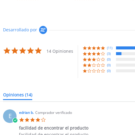
Desarrollado por
(11)
4.8
14 Opiniones
star
(3)
rating
(0)
(0)
(0)
Opiniones
(14)
edrian b.
Comprador verificado
E
4.0
star
facilidad de encontrar el producto
rating
Review
review
facilidad de encontrar el producto