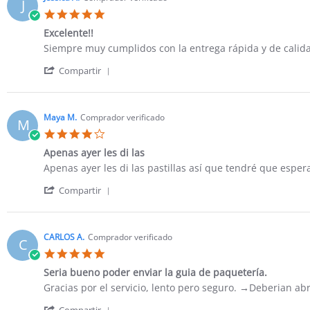
J
P.
2026
5.0
on
star
29
Excelente!!
rating
May
Review
review
Siempre muy cumplidos con la entrega rápida y de calid
2026
by
stating
'
Jessica
Excelente!!
Compartir
Share
A.
Review
on
by
12
Jessica
Nov
Maya M.
Comprador verificado
M
A.
2025
4.0
on
star
12
Apenas ayer les di las
rating
Nov
Review
review
Apenas ayer les di las pastillas así que tendré que esper
2025
by
stating
'
Maya
Apenas
Compartir
Share
M.
ayer
Review
on
les
by
30
di
Maya
Jun
las
CARLOS A.
Comprador verificado
C
M.
2025
5.0
on
star
30
Seria bueno poder enviar la guia de paquetería.
rating
Jun
Review
review
Gracias por el servicio, lento pero seguro. →Deberian ab
2025
by
stating
'
Compartir