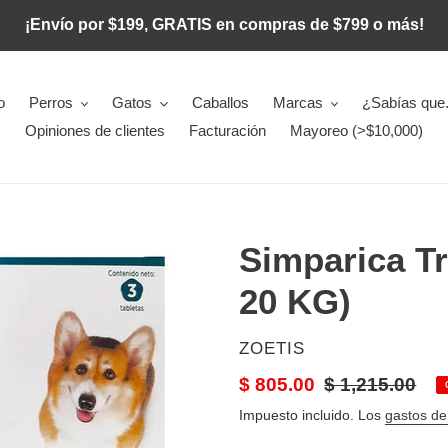
¡Envío por $199, GRATIS en compras de $799 o más!
o
Perros
Gatos
Caballos
Marcas
¿Sabías que.
Opiniones de clientes
Facturación
Mayoreo (>$10,000)
Simparica Tri
20 KG)
PROVEEDOR
ZOETIS
Precio
$ 805.00
Precio
$ 1,215.00
de
habitual
Impuesto incluido. Los
gastos de
venta